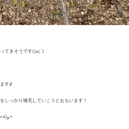
きそうです(;ω;`)
ます♪
をしっかり補充していこうとおもいます！
緑豊かになるのが早くも楽しみになります(๑•̀ㅂ•́)و✧