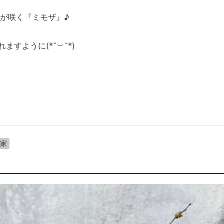
が咲く『ミモザ』♪
ますように(*˘︶˘*)
家