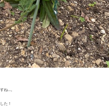
ね...。
した！