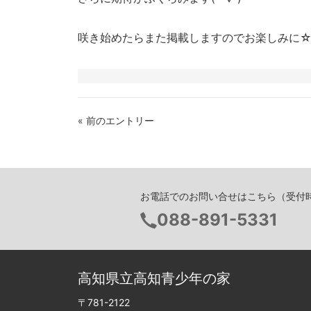
咲き始めたらまた掲載しますのでお楽しみに
« 前のエントリー
お電話でのお問い合せはこちら（受付時間 
電
088-891-5331
話
番
号：
高知県立高知青少年の家
〒781-2122