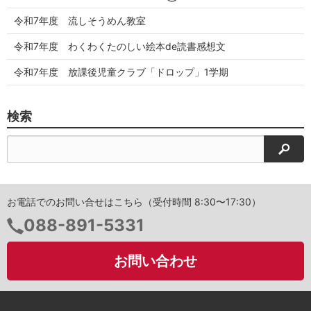
令和7年度 流しそうめん教室
令和7年度 わくわくたのしい絵本de読書感想文
令和7年度 放課後児童クラブ「ドロップ」1学期
検索
検索
お電話でのお問い合せはこちら（受付時間 8:30〜17:30）
電
088-891-5331
話
番
お問い合わせ
号：