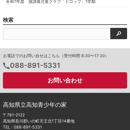
令和7年度 放課後児童クラブ「ドロップ」1学期
検索
検索
お電話でのお問い合せはこちら（受付時間 8:30〜17:30）
電
088-891-5331
話
番
お問い合わせ
号：
高知県立高知青少年の家
〒781-2122
高知県吾川郡いの町天王北1丁目14番地
TEL :
088-891-5331