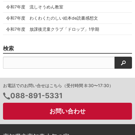
令和7年度 流しそうめん教室
令和7年度 わくわくたのしい絵本de読書感想文
令和7年度 放課後児童クラブ「ドロップ」1学期
検索
検索
お電話でのお問い合せはこちら（受付時間 8:30〜17:30）
電
088-891-5331
話
番
お問い合わせ
号：